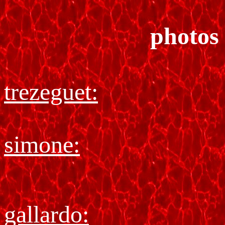
photos 
trezeguet:
simone:
gallardo: